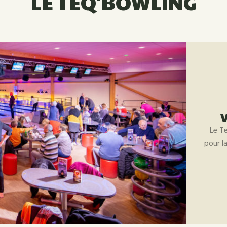
LE TEQ'BOWLING
V
Le T
pour l