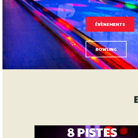
MON
LE LASER GAME
8 PISTES