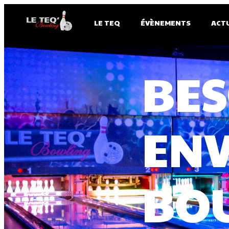
LE TEQ
ÉVÈNEMENTS
ACT
LAS
ET 
DAN