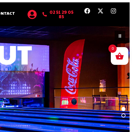
02 51 29 05
ONTACT
85
0
ARQUAIT
RE