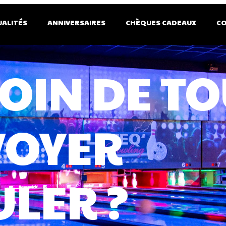
UALITÉS
ANNIVERSAIRES
CHÈQUES CADEAUX
C
ER GAME
SI ON DÉB
S UN AUT