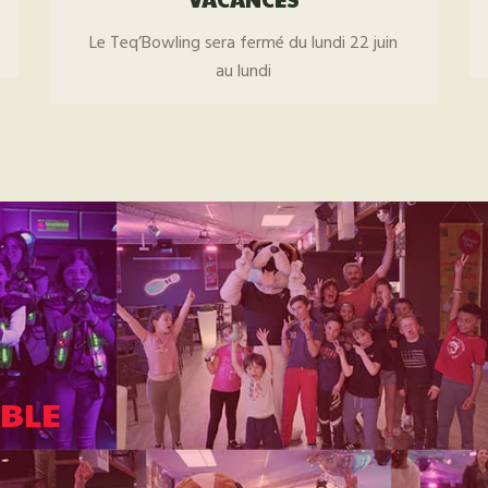
Le Teq’Bowling sera fermé du lundi 22 juin
au lundi
BLE