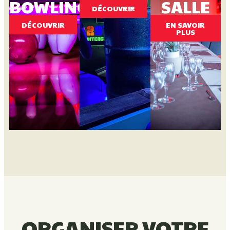
BOWLING
SALLE
DÉCOUVRIR
DÉCOUVRIR
EN SAVOIR
PLUS
ORGANISER VOTRE