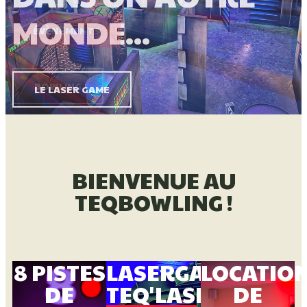
MONDE...
LE LASER GAME
BIENVENUE AU
TEQBOWLING !
8 PISTES
LASERGAME
LOCATIO
DE
TEQ'LASER
DE