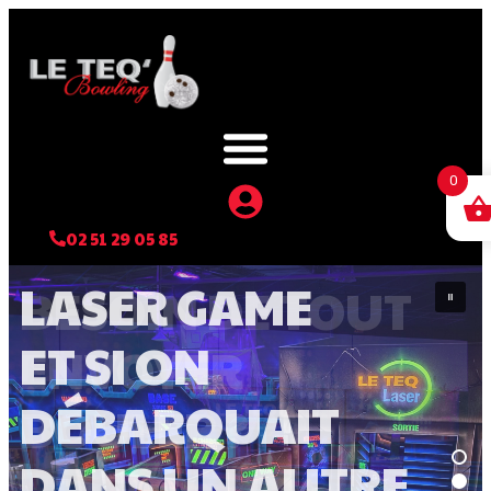
0
02 51 29 05 85
LASER GAME
ET SI ON
DÉBARQUAIT
DANS UN AUTRE