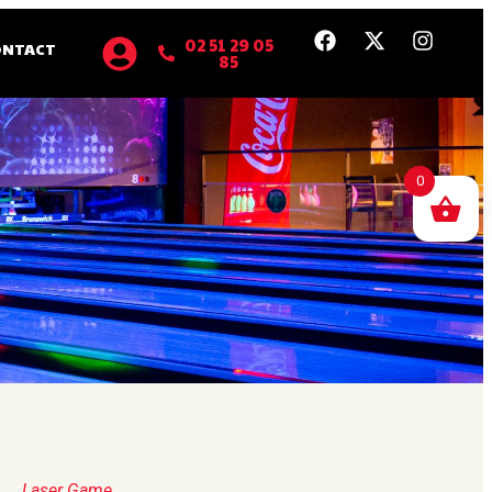
02 51 29 05
ONTACT
85
0
Laser Game