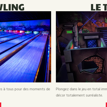
WLING
LE 
les à tous pour des moments de
Plongez dans le jeu en total i
décor totalement surréaliste.