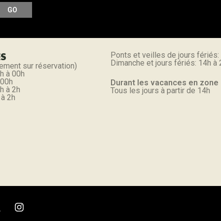
ES
Ponts et veilles de jours fériés:
Dimanche et jours fériés: 14h à
ement sur réservation)
h à 00h
 00h
Durant les vacances en zone
h à 2h
Tous les jours à partir de 14h
 à 2h