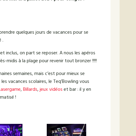
 prendre quelques jours de vacances pour se
 .
illet inclus, on part se reposer. A nous les apéros
ès-midis à la plage pour revenir tout bronzer !!!!!
aines semaines, mais c’est pour mieux se
 les vacances scolaires, le Teq’Bowling vous
Lasergame
,
Billards
,
jeux vidéos
et bar : il y en
imatisé !