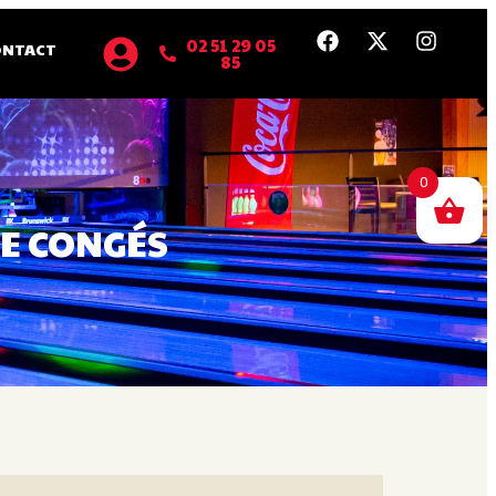
02 51 29 05
ONTACT
85
0
DE CONGÉS