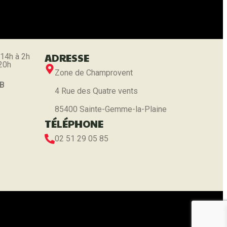
ADRESSE
 14h à 2h
 20h
Zone de Champrovent
 B
4 Rue des Quatre vents
85400 Sainte-Gemme-la-Plaine
TÉLÉPHONE
02 51 29 05 85