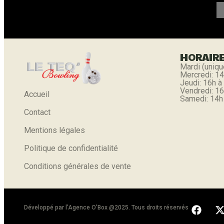
HORAIR
Mardi (uniqu
Mercredi: 14
Jeudi: 16h à
Vendredi: 16
Accueil
Samedi: 14h
Contact
Mentions légales
Politique de confidentialité
Conditions générales de vente
Développé par l'
Agence O'Box
@2025. Tous droits réservés