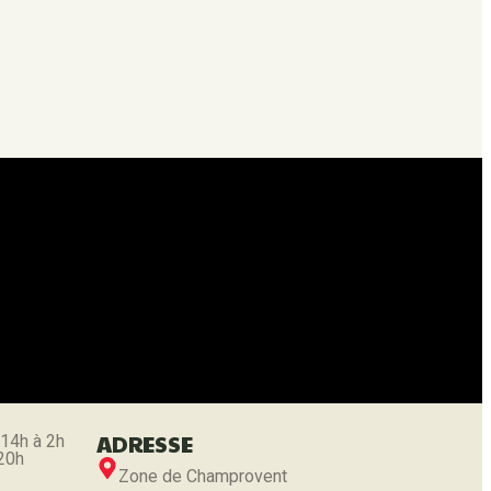
 de vos données personnelles.
ADRESSE
 14h à 2h
 20h
Zone de Champrovent