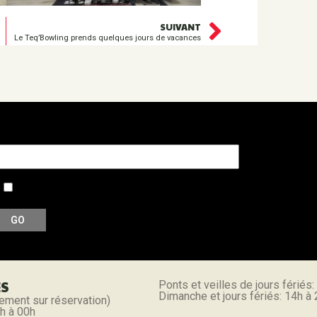
SUIVANT
Le Teq’Bowling prends quelques jours de vacances
otre adresse e-mail
Accepter notre politique de confidentialité et de traitement
ES
Ponts et veilles de jours fériés:
Dimanche et jours fériés: 14h à
ement sur réservation)
h à 00h