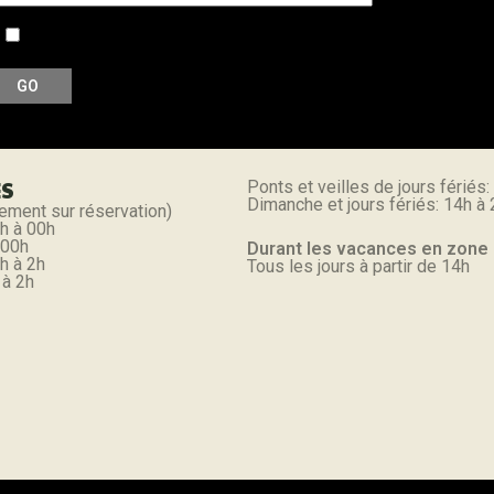
Accepter notre politique de confidentialité et de traitement
ES
Ponts et veilles de jours fériés:
Dimanche et jours fériés: 14h à
ement sur réservation)
h à 00h
 00h
Durant les vacances en zone
h à 2h
Tous les jours à partir de 14h
 à 2h