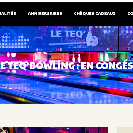
UALITÉS
ANNIVERSAIRES
CHÈQUES CADEAUX
C
LE TEQ’BOWLING : EN CONGÉS 