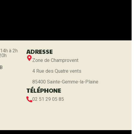
 de vos données personnelles.
ADRESSE
 14h à 2h
 20h
Zone de Champrovent
 B
4 Rue des Quatre vents
85400 Sainte-Gemme-la-Plaine
TÉLÉPHONE
02 51 29 05 85