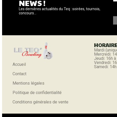
NEWS !
Les dernières actualités du Teq : soirées, tournois,
concours...
HORAIR
Mardi (uniqu
Mercredi: 14
Jeudi: 16h à
Vendredi: 16
Accueil
Samedi: 14h
Contact
Mentions légales
Politique de confidentialité
Conditions générales de vente