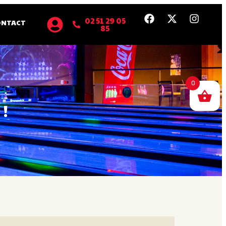
02 51 29 05
ONTACT
85
0
!