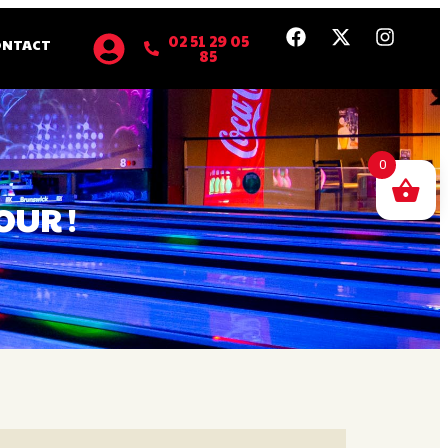
02 51 29 05
ONTACT
85
0
OUR !