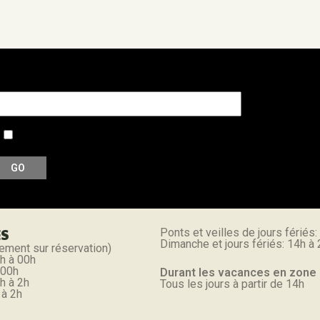
otre adresse e-mail
Accepter notre politique de confidentialité et de traitement
ES
Ponts et veilles de jours fériés:
Dimanche et jours fériés: 14h à
ement sur réservation)
h à 00h
 00h
Durant les vacances en zone
h à 2h
Tous les jours à partir de 14h
 à 2h