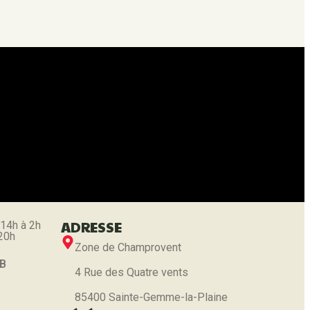
 de vos données personnelles.
ADRESSE
 14h à 2h
 20h
Zone de Champrovent
 B
4 Rue des Quatre vents
85400 Sainte-Gemme-la-Plaine