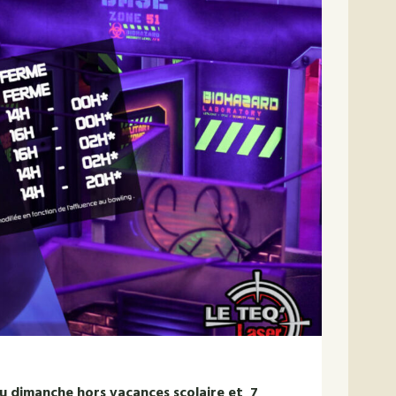
au dimanche hors
vacances
scolaire et 7