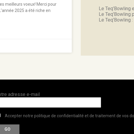
es meilleurs voeux! Merci pour
Le Teq’Bowling e
L’année 2025 a été riche en
Le Teq’Bowling 
Le Teq’Bowling :
otre adresse e-mail
Accepter notre politique de confidentialité et de traitement de vos 