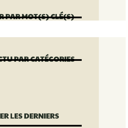
 PAR MOT(S) CLÉ(S)
CTU PAR CATÉGORIES
ER LES DERNIERS
S