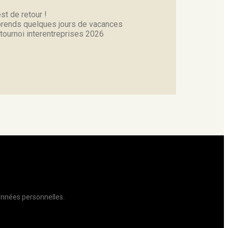
st de retour !
prends quelques jours de vacances
 tournoi interentreprises 2026
données personnelles.