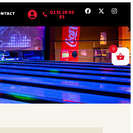
02 51 29 05
ONTACT
85
0